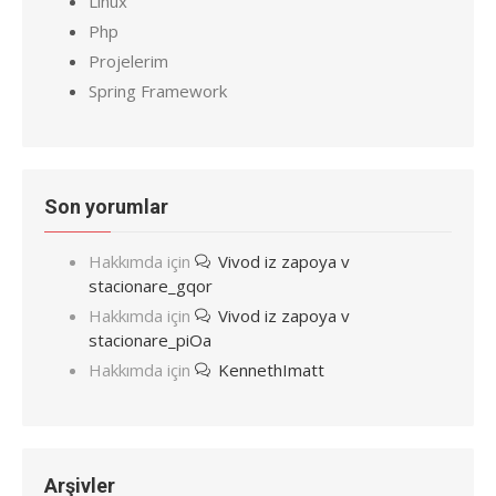
Linux
Php
Projelerim
Spring Framework
Son yorumlar
Hakkımda
için
Vivod iz zapoya v
stacionare_gqor
Hakkımda
için
Vivod iz zapoya v
stacionare_piOa
Hakkımda
için
KennethImatt
Arşivler