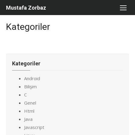
Skip
Mustafa Zorbaz
to
content
Kategoriler
Kategoriler
Android
Bilişim
C
Genel
Html
Java
Javascript